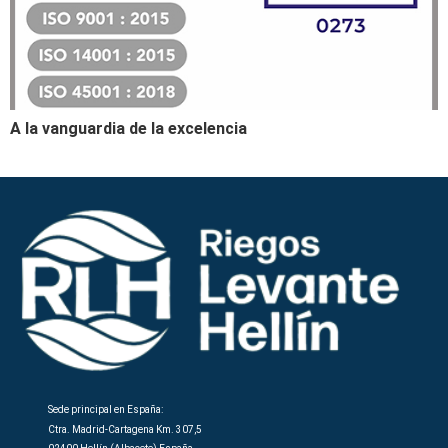
A la vanguardia de la excelencia
Sede principal en España:
Ctra. Madrid-Cartagena Km. 307,5