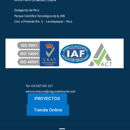
02400 Hellín (Albacete) España
Delegación de Perú:
Parque Científico Tecnológico de la USS
Ctra. a Pimentel Km. 5 – Lambayeque – Perú
Tel: +34 967 543 237
administracion@riegosdelevante.com
PROYECTOS
Tienda Online