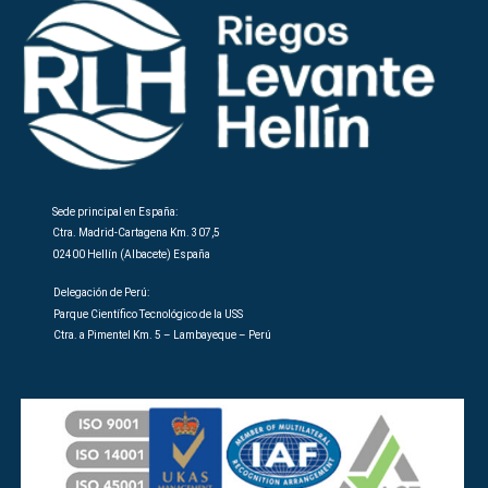
Sede principal en España:
Ctra. Madrid-Cartagena Km. 307,5
02400 Hellín (Albacete) España
Delegación de Perú:
Parque Científico Tecnológico de la USS
Ctra. a Pimentel Km. 5 – Lambayeque – Perú