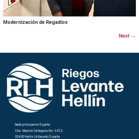
Modernización de Regadíos
Next
→
Sede principal en España:
Ctra. Madrid-Cartagena Km. 307,5
02400 Hellín (Albacete) España